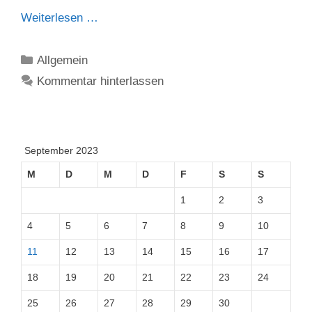
Weiterlesen …
Kategorien
Allgemein
Kommentar hinterlassen
September 2023
M
D
M
D
F
S
S
1
2
3
4
5
6
7
8
9
10
11
12
13
14
15
16
17
18
19
20
21
22
23
24
25
26
27
28
29
30