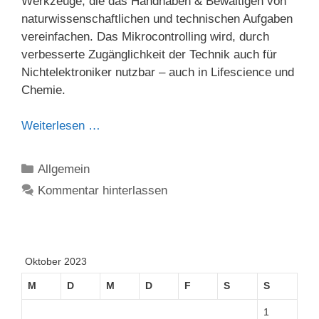
Werkzeuge, die das Handhaben & Bewältigen von
naturwissenschaftlichen und technischen Aufgaben
vereinfachen. Das Mikrocontrolling wird, durch
verbesserte Zugänglichkeit der Technik auch für
Nichtelektroniker nutzbar – auch in Lifescience und
Chemie.
Weiterlesen …
Kategorien
Allgemein
Kommentar hinterlassen
Oktober 2023
M
D
M
D
F
S
S
1