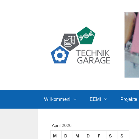
Zum
Inhalt
springen
Willkommen!
EEMI
Projekte
April 2026
M
D
M
D
F
S
S