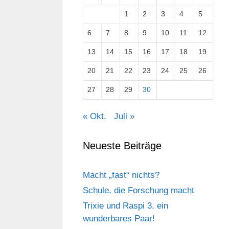
1
2
3
4
5
6
7
8
9
10
11
12
13
14
15
16
17
18
19
20
21
22
23
24
25
26
27
28
29
30
« Okt.
Juli »
Neueste Beiträge
Macht „fast“ nichts?
Schule, die Forschung macht
Trixie und Raspi 3, ein
wunderbares Paar!