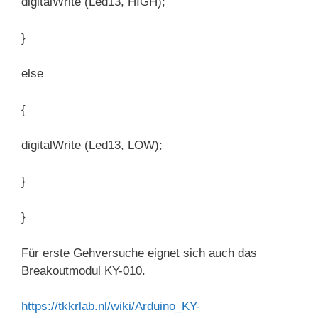
digitalWrite (Led13, HIGH);
}
else
{
digitalWrite (Led13, LOW);
}
}
Für erste Gehversuche eignet sich auch das
Breakoutmodul KY-010.
https://tkkrlab.nl/wiki/Arduino_KY-