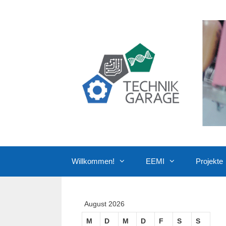
Zum
Inhalt
springen
Willkommen!
EEMI
Projekte
August 2026
M
D
M
D
F
S
S