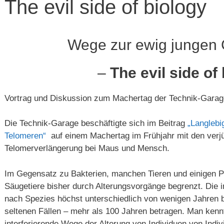
The evil side of biology
Wege zur ewig jungen 
–
The evil side of
Vortrag und Diskussion zum Machertag der Technik-Gara
Die Technik-Garage beschäftigte sich im Beitrag
„Langleb
Telomeren“
auf einem Machertag im Frühjahr mit den verjü
Telomerverlängerung bei Maus und Mensch.
Im Gegensatz zu Bakterien, manchen Tieren und einigen Pf
Säugetiere bisher durch Alterungsvorgänge begrenzt. Die i
nach Spezies höchst unterschiedlich von wenigen Jahren b
seltenen Fällen – mehr als 100 Jahren betragen. Man kenn
interferierende Wege der Alterung von Individuen von Indiv