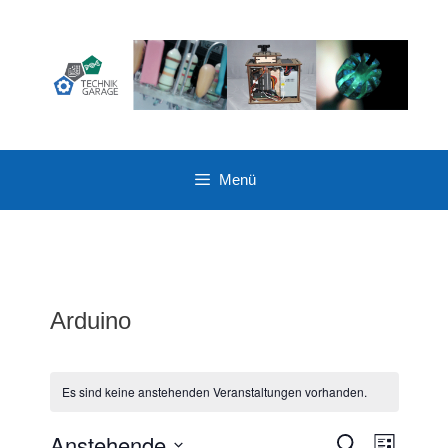
Zum
Inhalt
springen
Menü
Arduino
Es sind keine anstehenden Veranstaltungen vorhanden.
Anstehende
V
V
S