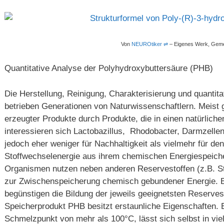
Von
NEUROtiker
⇌
–
Eigenes Werk
, Geme
Quantitative Analyse der Polyhydroxybuttersäure (PHB)
Die Herstellung, Reinigung, Charakterisierung und quantit
betrieben Generationen von Naturwissenschaftlern. Meist
erzeugter Produkte durch Produkte, die in einen natürliche
interessieren sich Lactobazillus, Rhodobacter, Darmzell
jedoch eher weniger für Nachhaltigkeit als vielmehr für d
Stoffwechselenergie aus ihrem chemischen Energiespeiche
Organismen nutzen neben anderen Reservestoffen (z.B. St
zur Zwischenspeicherung chemisch gebundener Energie. 
begünstigen die Bildung der jeweils geeignetsten Reserve
Speicherprodukt PHB besitzt erstaunliche Eigenschaften. E
Schmelzpunkt von mehr als 100°C, lässt sich selbst in vi