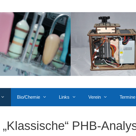
Bio/Chemie
Links
Verein
Termine
„Klassische“ PHB-Analy