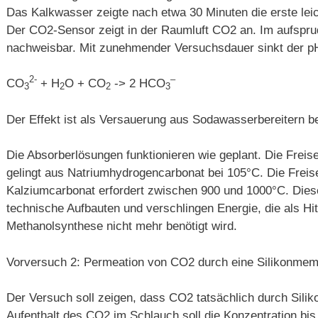
Das Kalkwasser zeigte nach etwa 30 Minuten die erste lei
Der CO2-Sensor zeigt in der Raumluft CO2 an. Im aufspru
nachweisbar. Mit zunehmender Versuchsdauer sinkt der p
2-
–
CO
+ H
O + CO
-> 2 HCO
3
2
2
3
Der Effekt ist als Versauerung aus Sodawasserbereitern b
Die Absorberlösungen funktionieren wie geplant. Die Frei
gelingt aus Natriumhydrogencarbonat bei 105°C. Die Frei
Kalziumcarbonat erfordert zwischen 900 und 1000°C. Dies
technische Aufbauten und verschlingen Energie, die als H
Methanolsynthese nicht mehr benötigt wird.
Vorversuch 2: Permeation von CO2 durch eine Silikonme
Der Versuch soll zeigen, dass CO2 tatsächlich durch Sil
Aufenthalt des CO2 im Schlauch soll die Konzentration bi