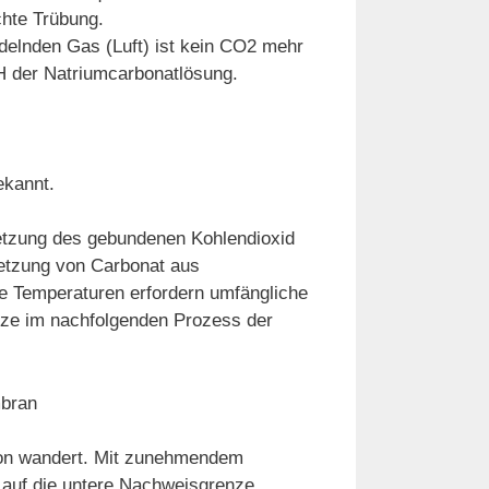
chte Trübung.
delnden Gas (Luft) ist kein CO2 mehr
H der Natriumcarbonatlösung.
ekannt.
setzung des gebundenen Kohlendioxid
setzung von Carbonat aus
e Temperaturen erfordern umfängliche
itze im nachfolgenden Prozess der
mbran
ikon wandert. Mit zunehmendem
s auf die untere Nachweisgrenze