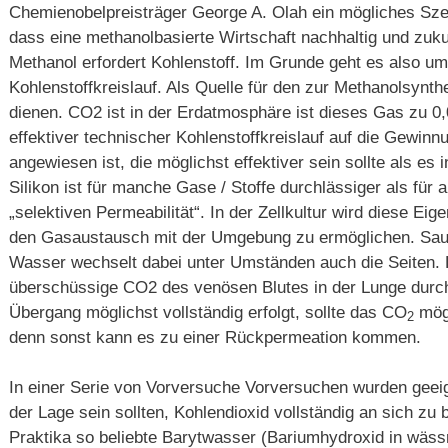
Chemienobelpreisträger George A. Olah ein mögliches S
dass eine methanolbasierte Wirtschaft nachhaltig und zuku
Methanol erfordert Kohlenstoff. Im Grunde geht es also um 
Kohlenstoffkreislauf. Als Quelle für den zur Methanolsynt
dienen. CO2 ist in der Erdatmosphäre ist dieses Gas zu 0,
effektiver technischer Kohlenstoffkreislauf auf die Gewi
angewiesen ist, die möglichst effektiver sein sollte als es i
Silikon ist für manche Gase / Stoffe durchlässiger als für 
„selektiven Permeabilität“. In der Zellkultur wird diese Eig
den Gasaustausch mit der Umgebung zu ermöglichen. Sauer
Wasser wechselt dabei unter Umständen auch die Seiten. D
überschüssige CO2 des venösen Blutes in der Lunge dur
Übergang möglichst vollständig erfolgt, sollte das CO
mögl
2
denn sonst kann es zu einer Rückpermeation kommen.
In einer Serie von Vorversuche Vorversuchen wurden geeig
der Lage sein sollten, Kohlendioxid vollständig an sich zu
Praktika so beliebte Barytwasser (Bariumhydroxid in wäss