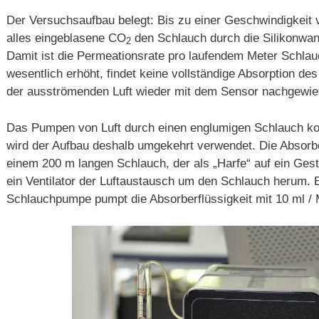
Der Versuchsaufbau belegt: Bis zu einer Geschwindigkeit v
alles eingeblasene CO
den Schlauch durch die Silikonwand
2
Damit ist die Permeationsrate pro laufendem Meter Schla
wesentlich erhöht, findet keine vollständige Absorption de
der ausströmenden Luft wieder mit dem Sensor nachgewi
Das Pumpen von Luft durch einen englumigen Schlauch ko
wird der Aufbau deshalb umgekehrt verwendet. Die Absorber
einem 200 m langen Schlauch, der als „Harfe“ auf ein Geste
ein Ventilator der Luftaustausch um den Schlauch herum. Ei
Schlauchpumpe pumpt die Absorberflüssigkeit mit 10 ml / 