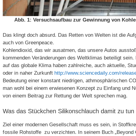
Abb. 1: Versuchsaufbau zur Gewinnung von Kohle
Das klingt doch absurd. Das Retten von Welten ist die A
auch von Greenpeace.
Kohlendioxid, das wir ausatmen, das unsere Autos aussto
kommenden Veränderungen des Weltklimas beteiligt sein. 
auf das globale Klima haben zahlreiche, auch aktuelle, Stu
oder in naher Zurkunft
http://www.sciencedaily.com/relea
Bedeutung einer konstant niedrigen, athmosphärischen C
man wohl bei einem erwiesenen Konzept zu Einfang und
von einem Beitrag zur Rettung der Welt sprechen mag.
Was das Stückchen Silikonschlauch damit zu tun 
Ziel einer modernen Gesellschaft muss es sein, in Stoffkre
f
ossile Rohstoffe zu verzichten. In seinem Buch „Beyond O