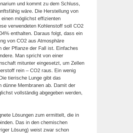
zenarium und kommt zu dem Schluss,
nftsfähig wäre. Die Herstellung von
einen möglichst effizienten
hese verwendeten Kohlenstoff soll CO2
04% enthalten. Daraus folgt, dass ein
nnung von CO2 aus Atmosphäre
n der Pflanze der Fall ist. Einfaches
andere. Man spricht von einer
enschaft mitunter eingesetzt, um Zellen
stoff rein – CO2 raus. Ein wenig
ie tierische Lunge gibt das
ch dünne Membranen ab. Damit der
ichst vollständig abgegeben werden,
nete Lösungen zum ermittelt, die in
 binden. Das in den chemischen
riger Lösung) weist zwar schon