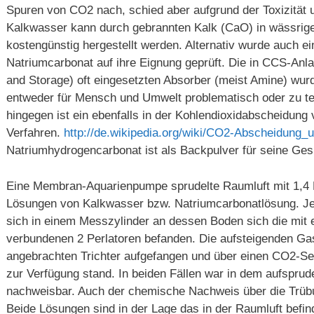
Spuren von CO2 nach, schied aber aufgrund der Toxizität 
Kalkwasser kann durch gebrannten Kalk (CaO) in wässrig
kostengünstig hergestellt werden. Alternativ wurde auch e
Natriumcarbonat auf ihre Eignung geprüft. Die in CCS-An
and Storage) oft eingesetzten Absorber (meist Amine) wurd
entweder für Mensch und Umwelt problematisch oder zu t
hingegen ist ein ebenfalls in der Kohlendioxidabscheidung
Verfahren.
http://de.wikipedia.org/wiki/CO2-Abscheidung_
Natriumhydrogencarbonat ist als Backpulver für seine Gesu
Eine Membran-Aquarienpumpe sprudelte Raumluft mit 1,4 L
Lösungen von Kalkwasser bzw. Natriumcarbonatlösung. Je 
sich in einem Messzylinder an dessen Boden sich die mit
verbundenen 2 Perlatoren befanden. Die aufsteigenden Ga
angebrachten Trichter aufgefangen und über einen CO2-Se
zur Verfügung stand. In beiden Fällen war in dem aufspru
nachweisbar. Auch der chemische Nachweis über die Trüb
Beide Lösungen sind in der Lage das in der Raumluft befin