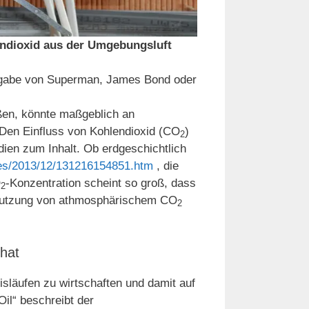
ndioxid aus der Umgebungsluft
ufgabe von Superman, James Bond oder
ßen, könnte maßgeblich an
Den Einfluss von Kohlendioxid (CO
)
2
dien zum Inhalt. Ob erdgeschichtlich
ses/2013/12/131216154851.htm
, die
O
-Konzentration scheint so groß, dass
2
 Nutzung von athmosphärischem CO
2
hat
isläufen zu wirtschaften und damit auf
il“ beschreibt der