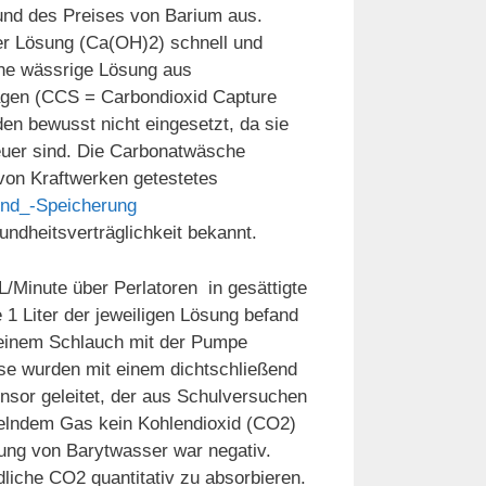
und des Preises von Barium aus.
er Lösung (Ca(OH)2) schnell und
ine wässrige Lösung aus
lagen (CCS = Carbondioxid Capture
en bewusst nicht eingesetzt, da sie
euer sind. Die Carbonatwäsche
 von Kraftwerken getestetes
und_-Speicherung
ndheitsverträglichkeit bekannt.
/Minute über Perlatoren in gesättigte
1 Liter der jeweiligen Lösung befand
 einem Schlauch mit der Pumpe
se wurden mit einem dichtschließend
nsor geleitet, der aus Schulversuchen
delndem Gas kein Kohlendioxid (CO2)
ung von Barytwasser war negativ.
dliche CO2 quantitativ zu absorbieren.