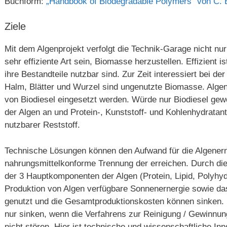
Buchform:
„Handbook of Biodegradable Polymers“ von C. B
Ziele
Mit dem Algenprojekt verfolgt die Technik-Garage nicht nur
sehr effiziente Art sein, Biomasse herzustellen. Effizient 
ihre Bestandteile nutzbar sind. Zur Zeit interessiert bei d
Halm, Blätter und Wurzel sind ungenutzte Biomasse. Algen 
von Biodiesel eingesetzt werden. Würde nur Biodiesel gewo
der Algen an und Protein-, Kunststoff- und Kohlenhydratan
nutzbarer Reststoff.
Technische Lösungen können den Aufwand für die Algenernt
nahrungsmittelkonforme Trennung der erreichen. Durch die 
der 3 Hauptkomponenten der Algen (Protein, Lipid, Polyhyd
Produktion von Algen verfügbare Sonnenernergie sowie das
genutzt und die Gesamtproduktionskosten können sinken.
nur sinken, wenn die Verfahrens zur Reinigung / Gewinnun
nicht stören. Hier ist technische und wissenschaftliche In