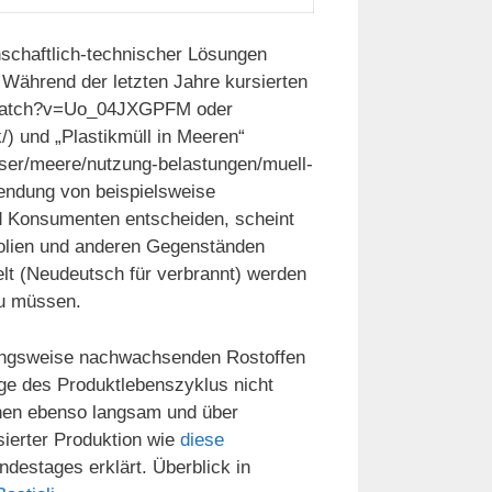
schaftlich-technischer Lösungen
Während der letzten Jahre kursierten
m/watch?v=Uo_04JXGPFM oder
/) und „Plastikmüll in Meeren“
er/meere/nutzung-belastungen/muell-
wendung von beispielsweise
und Konsumenten entscheiden, scheint
Folien und anderen Gegenständen
t (Neudeutsch für verbrannt) werden
zu müssen.
hungsweise nachwachsenden Rostoffen
olge des Produktlebenszyklus nicht
nen ebenso langsam und über
sierter Produktion wie
diese
destages erklärt. Überblick in