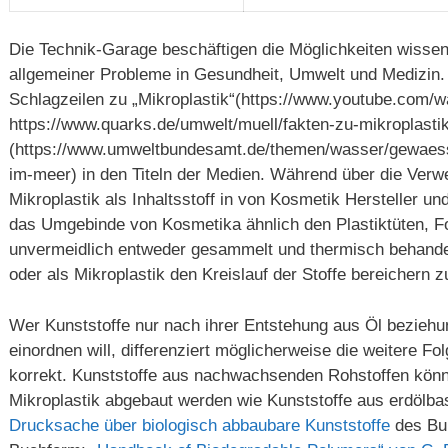
Die Technik-Garage beschäftigen die Möglichkeiten wissen
allgemeiner Probleme in Gesundheit, Umwelt und Medizin. 
Schlagzeilen zu „Mikroplastik“(https://www.youtube.co
https://www.quarks.de/umwelt/muell/fakten-zu-mikroplastik
(https://www.umweltbundesamt.de/themen/wasser/gewaess
im-meer) in den Titeln der Medien. Während über die Ver
Mikroplastik als Inhaltsstoff in von Kosmetik Hersteller 
das Umgebinde von Kosmetika ähnlich den Plastiktüten, 
unvermeidlich entweder gesammelt und thermisch behandel
oder als Mikroplastik den Kreislauf der Stoffe bereichern 
Wer Kunststoffe nur nach ihrer Entstehung aus Öl bezie
einordnen will, differenziert möglicherweise die weitere F
korrekt. Kunststoffe aus nachwachsenden Rohstoffen kön
Mikroplastik abgebaut werden wie Kunststoffe aus erdölba
Drucksache über biologisch abbaubare Kunststoffe
des Bun