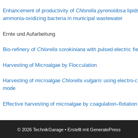
Enhancement of productivity of
Chlorella pyrenoidosa
lipid
ammonia-oxidizing bacteria in municipal wastewater
Ernte und Aufarbeitung
Bio-refinery of
Chlorella sorokiniana
with pulsed electric fi
Harvesting of Microalgae by Flocculation
Harvesting of microalgae
Chlorella vulgaris
using electro-c
mode
Effective harvesting of microalgae by coagulation–flotation
© 2026 TechnikGarage
• Erstellt mit
GeneratePress