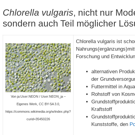
Chlorella vulgaris
, nicht nur Mo
sondern auch Teil möglicher Lö
Chlorella vulgaris ist scho
Nahrungs(ergänzungs)mitt
Forschung und Entwicklu
alternativen Produ
der Grundversorgun
Futtermittel in Aqu
Rohstoff von Kosm
Von ja:User:NEON / User:NEON_ja –
Grundstoffprodukti
Eigenes Werk, CC BY-SA 3.0,
Kraftstoff
https://commons.wikimedia.org/w/index.php?
Grundstoffprodukti
curid=35450226
Kunststoffe, den
Po