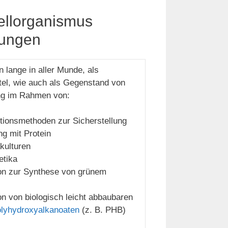
dellorganismus
sungen
n lange in aller Munde, als
el, wie auch als Gegenstand von
ng im Rahmen von:
ktionsmethoden zur Sicherstellung
g mit Protein
akulturen
etika
on zur Synthese von grünem
on von biologisch leicht abbaubaren
lyhydroxyalkanoaten
(z. B. PHB)