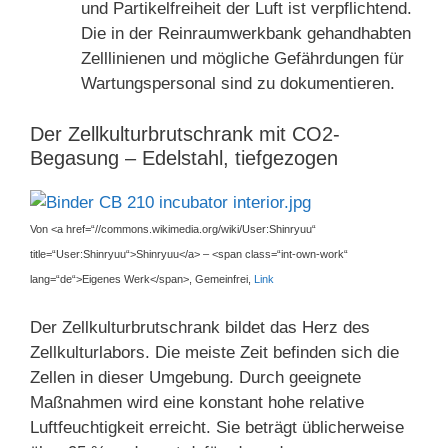
und Partikelfreiheit der Luft ist verpflichtend.
Die in der Reinraumwerkbank gehandhabten
Zelllinienen und mögliche Gefährdungen für
Wartungspersonal sind zu dokumentieren.
Der Zellkulturbrutschrank mit CO2-
Begasung – Edelstahl, tiefgezogen
Von <a href=“//commons.wikimedia.org/wiki/User:Shinryuu“
title=“User:Shinryuu“>Shinryuu</a> – <span class=“int-own-work“
lang=“de“>Eigenes Werk</span>, Gemeinfrei,
Link
Der Zellkulturbrutschrank bildet das Herz des
Zellkulturlabors. Die meiste Zeit befinden sich die
Zellen in dieser Umgebung. Durch geeignete
Maßnahmen wird eine konstant hohe relative
Luftfeuchtigkeit erreicht. Sie beträgt üblicherweise