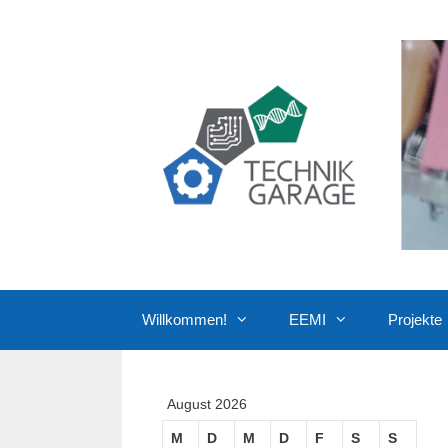
Zum
Inhalt
springen
Willkommen!
EEMI
Projekte
August 2026
M
D
M
D
F
S
S