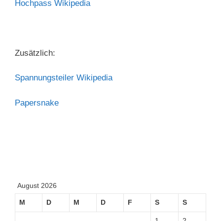
Hochpass Wikipedia
Zusätzlich:
Spannungsteiler Wikipedia
Papersnake
August 2026
M
D
M
D
F
S
S
1
2