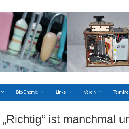
Bio/Chemie
Links
Verein
Termine
„Richtig“ ist manchmal u