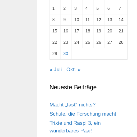
1
2
3
4
5
6
7
8
9
10
11
12
13
14
15
16
17
18
19
20
21
22
23
24
25
26
27
28
29
30
« Juli
Okt. »
Neueste Beiträge
Macht „fast“ nichts?
Schule, die Forschung macht
Trixie und Raspi 3, ein
wunderbares Paar!