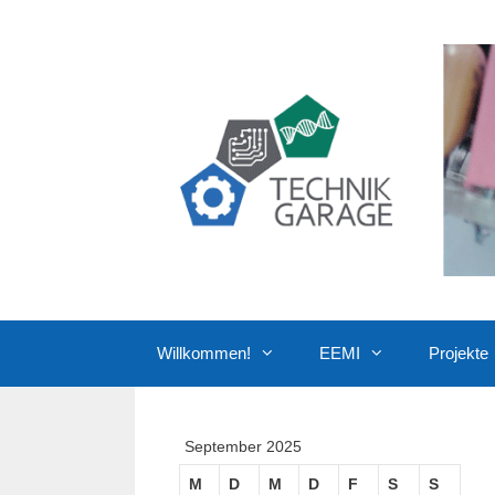
Zum
Inhalt
springen
Willkommen!
EEMI
Projekte
September 2025
M
D
M
D
F
S
S