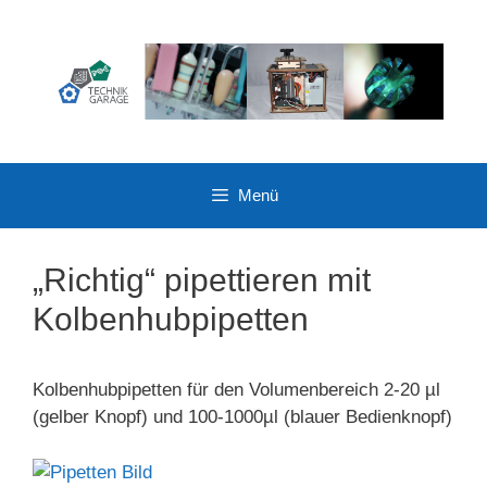
Zum
Inhalt
springen
Menü
„Richtig“ pipettieren mit
Kolbenhubpipetten
Kolbenhubpipetten für den Volumenbereich 2-20 µl
(gelber Knopf) und 100-1000µl (blauer Bedienknopf)