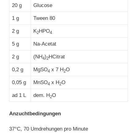
20 g
Glucose
1 g
Tween 80
2 g
K
HPO
2
4
5 g
Na-Acetat
2 g
(NH
)
HCitrat
4
2
0,2 g
MgSO
x 7 H
O
4
2
0,05 g
MnSO
x H
O
4
2
ad 1 L
dem. H
O
2
Anzuchtbedingungen
37°C, 70 Umdrehungen pro Minute