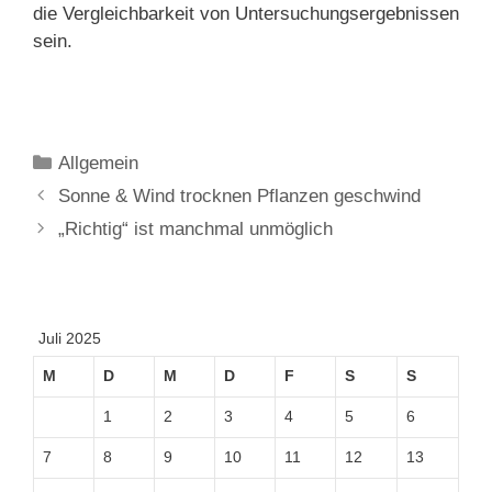
die Vergleichbarkeit von Untersuchungsergebnissen
sein.
Kategorien
Allgemein
Sonne & Wind trocknen Pflanzen geschwind
„Richtig“ ist manchmal unmöglich
Juli 2025
M
D
M
D
F
S
S
1
2
3
4
5
6
7
8
9
10
11
12
13