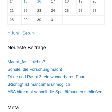
14
15
16
17
18
19
20
21
22
23
24
25
26
27
28
29
30
31
« Juni
Sep. »
Neueste Beiträge
Macht „fast“ nichts?
Schule, die Forschung macht
Trixie und Raspi 3, ein wunderbares Paar!
„Richtig“ ist manchmal unmöglich
ABA bitte mal schnell die Spaltöffnungen schließen
Meta