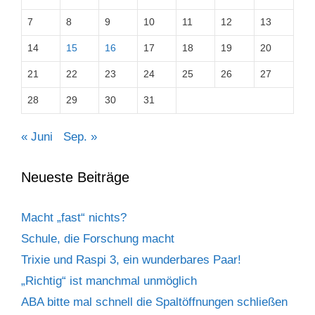
7
8
9
10
11
12
13
14
15
16
17
18
19
20
21
22
23
24
25
26
27
28
29
30
31
« Juni
Sep. »
Neueste Beiträge
Macht „fast“ nichts?
Schule, die Forschung macht
Trixie und Raspi 3, ein wunderbares Paar!
„Richtig“ ist manchmal unmöglich
ABA bitte mal schnell die Spaltöffnungen schließen