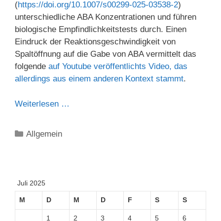
(
https://doi.org/10.1007/s00299-025-03538-2
)
unterschiedliche ABA Konzentrationen und führen
biologische Empfindlichkeitstests durch. Einen
Eindruck der Reaktionsgeschwindigkeit von
Spaltöffnung auf die Gabe von ABA vermittelt das
folgende
auf Youtube veröffentlichts Video, das
allerdings aus einem anderen Kontext stammt
.
Weiterlesen …
Kategorien
Allgemein
Juli 2025
M
D
M
D
F
S
S
1
2
3
4
5
6