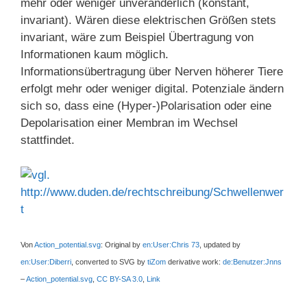
mehr oder weniger unveränderlich (konstant,
invariant). Wären diese elektrischen Größen stets
invariant, wäre zum Beispiel Übertragung von
Informationen kaum möglich.
Informationsübertragung über Nerven höherer Tiere
erfolgt mehr oder weniger digital. Potenziale ändern
sich so, dass eine (Hyper-)Polarisation oder eine
Depolarisation einer Membran im Wechsel
stattfindet.
Von
Action_potential.svg
: Original by
en:User:Chris 73
, updated by
en:User:Diberri
, converted to SVG by
tiZom
derivative work:
de:Benutzer:Jnns
–
Action_potential.svg
,
CC BY-SA 3.0
,
Link