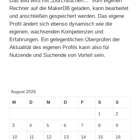
Das Bild wird mit „Durchsuchen…“ vom eigenen
Rechner auf die MakerDB geladen, kann bearbeitet
und anschließen gespeichert werden. Das eigene
Profil ändert sich ebenso dynamisch wie die
eigenen, wachsenden Kompetenzen und
Erfahrungen. Ein gelegentlichen Überprüfen der
Aktualität des eigenen Profils kann also für
Nutzende und Suchende von Vorteil sein.
August 2026
M
D
M
D
F
S
S
1
2
3
4
5
6
7
8
9
10
11
12
13
14
15
16