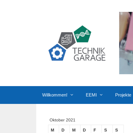
Zum
Inhalt
springen
Willkommen!
EEMI
Projekte
Oktober 2021
M
D
M
D
F
S
S