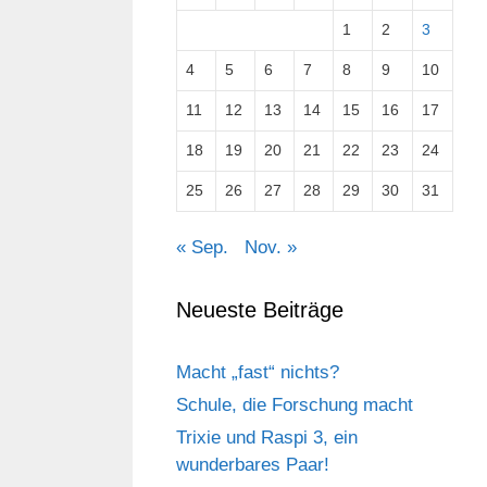
1
2
3
4
5
6
7
8
9
10
11
12
13
14
15
16
17
18
19
20
21
22
23
24
25
26
27
28
29
30
31
« Sep.
Nov. »
Neueste Beiträge
Macht „fast“ nichts?
Schule, die Forschung macht
Trixie und Raspi 3, ein
wunderbares Paar!