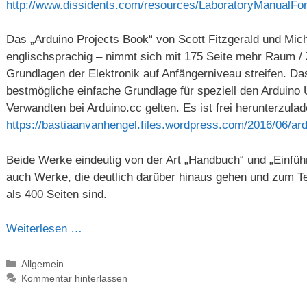
http://www.dissidents.com/resources/LaboratoryManualFo
Das „Arduino Projects Book“ von Scott Fitzgerald und Mich
englischsprachig – nimmt sich mit 175 Seite mehr Raum / Ze
Grundlagen der Elektronik auf Anfängerniveau streifen. D
bestmögliche einfache Grundlage für speziell den Arduino
Verwandten bei Arduino.cc gelten. Es ist frei herunterzula
https://bastiaanvanhengel.files.wordpress.com/2016/06/ar
Beide Werke eindeutig von der Art „Handbuch“ und „Einfüh
auch Werke, die deutlich darüber hinaus gehen und zum T
als 400 Seiten sind.
Weiterlesen …
Kategorien
Allgemein
Kommentar hinterlassen