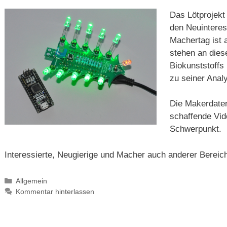
Das Lötprojekt
den Neuinteres
Machertag ist 
stehen an die
Biokunststoffs
zu seiner Anal
Die Makerdaten
schaffende Vid
Schwerpunkt.
Interessierte, Neugierige und Macher auch anderer Bereic
Kategorien
Allgemein
Kommentar hinterlassen