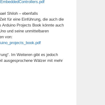
rEmbeddedControllers.pdf
ael Shiloh – ebenfalls
it für eine Einführung, die auch die
as Arduino Projects Book könnte auch
 Uno und seine unmittelbaren
den von:
duino_projects_book.pdf
rung“. Im Weiteren gibt es jedoch
eil ausgesprochene Wälzer mit mehr