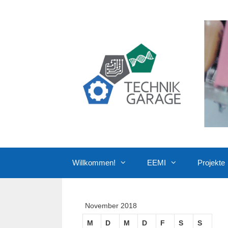
Zum
Inhalt
springen
Willkommen!
EEMI
Projekte
November 2018
M
D
M
D
F
S
S