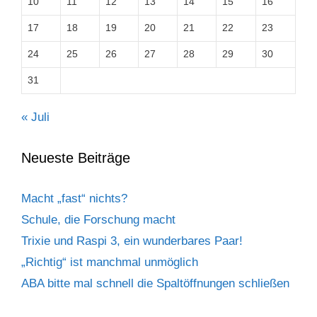
10
11
12
13
14
15
16
17
18
19
20
21
22
23
24
25
26
27
28
29
30
31
« Juli
Neueste Beiträge
Macht „fast“ nichts?
Schule, die Forschung macht
Trixie und Raspi 3, ein wunderbares Paar!
„Richtig“ ist manchmal unmöglich
ABA bitte mal schnell die Spaltöffnungen schließen