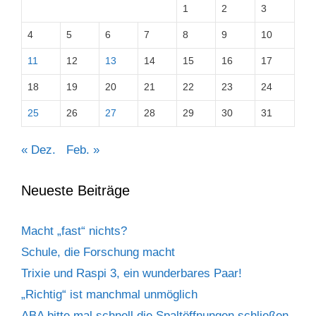
1
2
3
4
5
6
7
8
9
10
11
12
13
14
15
16
17
18
19
20
21
22
23
24
25
26
27
28
29
30
31
« Dez.
Feb. »
Neueste Beiträge
Macht „fast“ nichts?
Schule, die Forschung macht
Trixie und Raspi 3, ein wunderbares Paar!
„Richtig“ ist manchmal unmöglich
ABA bitte mal schnell die Spaltöffnungen schließen