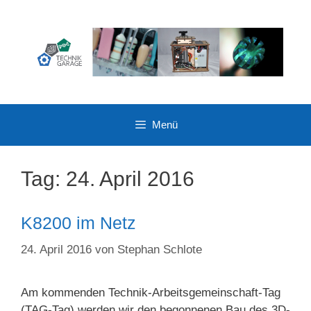
Zum
Inhalt
springen
Menü
Tag:
24. April 2016
K8200 im Netz
24. April 2016
von
Stephan Schlote
Am kommenden Technik-Arbeitsgemeinschaft-Tag
(TAG-Tag) werden wir den begonnenen Bau des 3D-