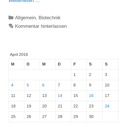
Weiterlesen …
Kategorien
Allgemein
,
Biotechnik
Kommentar hinterlassen
April 2016
M
D
M
D
F
S
S
1
2
3
4
5
6
7
8
9
10
11
12
13
14
15
16
17
18
19
20
21
22
23
24
25
26
27
28
29
30