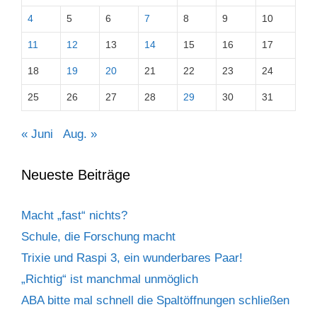
4
5
6
7
8
9
10
11
12
13
14
15
16
17
18
19
20
21
22
23
24
25
26
27
28
29
30
31
« Juni
Aug. »
Neueste Beiträge
Macht „fast“ nichts?
Schule, die Forschung macht
Trixie und Raspi 3, ein wunderbares Paar!
„Richtig“ ist manchmal unmöglich
ABA bitte mal schnell die Spaltöffnungen schließen