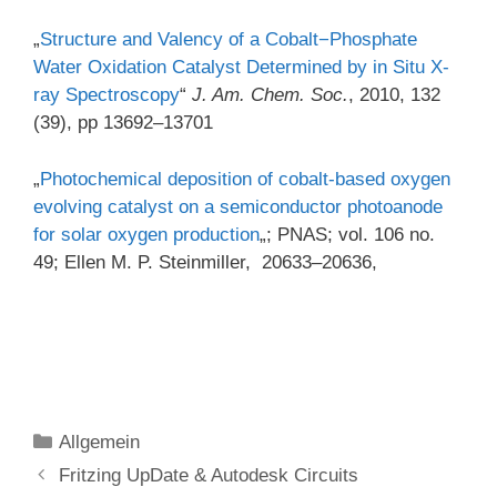
„
Structure and Valency of a Cobalt−Phosphate
Water Oxidation Catalyst Determined by in Situ X-
ray Spectroscopy
“
J. Am. Chem. Soc.
,
2010
,
132
(39), pp 13692–13701
„
Photochemical deposition of cobalt-based oxygen
evolving catalyst on a semiconductor photoanode
for solar oxygen production
„; PNAS;
vol. 106 no.
49;
Ellen M. P. Steinmiller, 20633–20636
,
Kategorien
Allgemein
Fritzing UpDate & Autodesk Circuits