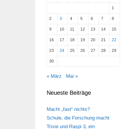
1
2
3
4
5
6
7
8
9
10
11
12
13
14
15
16
17
18
19
20
21
22
23
24
25
26
27
28
29
30
« März
Mai »
Neueste Beiträge
Macht „fast“ nichts?
Schule, die Forschung macht
Trixie und Raspi 3, ein