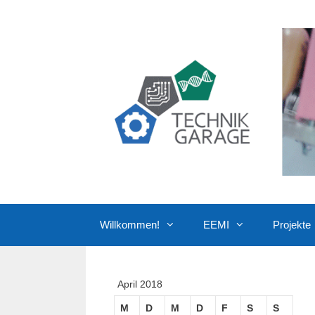
Zum
Inhalt
springen
Willkommen!
EEMI
Projekte
April 2018
M
D
M
D
F
S
S