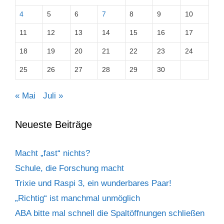
4
5
6
7
8
9
10
11
12
13
14
15
16
17
18
19
20
21
22
23
24
25
26
27
28
29
30
« Mai
Juli »
Neueste Beiträge
Macht „fast“ nichts?
Schule, die Forschung macht
Trixie und Raspi 3, ein wunderbares Paar!
„Richtig“ ist manchmal unmöglich
ABA bitte mal schnell die Spaltöffnungen schließen