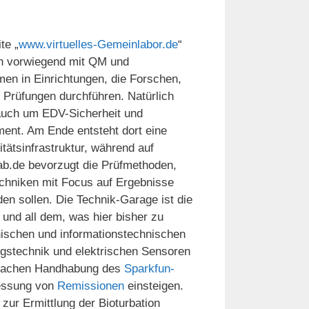
te „
www.virtuelles-Gemeinlabor.de
“
ch vorwiegend mit QM und
men in Einrichtungen, die Forschen,
 Prüfungen durchführen. Natürlich
auch um EDV-Sicherheit und
nt. Am Ende entsteht dort eine
tätsinfrastruktur, während auf
.de bevorzugt die Prüfmethoden,
chniken mit Focus auf Ergebnisse
en sollen. Die Technik-Garage ist die
und all dem, was hier bisher zu
nischen und informationstechnischen
ngstechnik und elektrischen Sensoren
infachen Handhabung des
Sparkfun-
 Messung von
Remissionen
einsteigen.
zur Ermittlung der Bioturbation