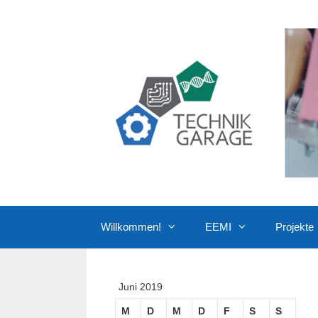
Zum
Inhalt
springen
Willkommen!
EEMI
Projekte
Juni 2019
M
D
M
D
F
S
S