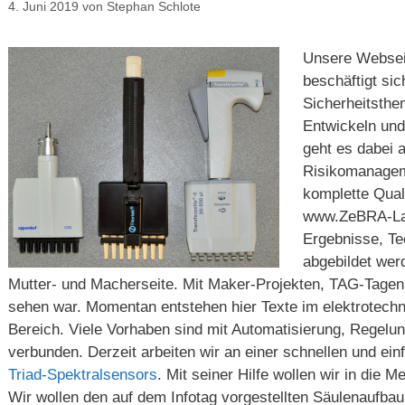
4. Juni 2019
von
Stephan Schlote
Unsere Websei
beschäftigt si
Sicherheitsthe
Entwickeln und
geht es dabei 
Risikomanageme
komplette Quali
www.ZeBRA-Lab
Ergebnisse, Te
abgebildet werd
Mutter- und Macherseite. Mit Maker-Projekten, TAG-Tagen 
sehen war. Momentan entstehen hier Texte im elektrotech
Bereich. Viele Vorhaben sind mit Automatisierung, Regelu
verbunden. Derzeit arbeiten wir an einer schnellen und e
Triad-Spektralsensors
. Mit seiner Hilfe wollen wir in die
Wir wollen den auf dem Infotag vorgestellten Säulenaufbau 