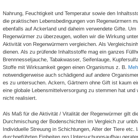
Nahrung, Feuchtigkeit und Temperatur sowie den Inhaltsst
die praktischen Lebensbedingungen von Regenwürmern maß
ebenfalls auf Ackerland und daheim verwendete Gifte. Um 
Regenwürmer zu überzeugen, wollen wir die Wirkung untersc
Aktivität von Regenwürmern vergleichen. Als Vergleichsin
dienen. Als zu prüfende Inhaltsstoffe mag ein ganzes Füllho
Brennnesseljauche, Tabakwasser, Seifenlauge, Kupfersulfa
Stoffe mit Wirksamkeit gegen einen Organismus z. B.
Meh
notwendigerweise auch schädigend auf andere Organismen
es zu untersuchen. Ackern, Gärtnern ohne Gift ist kaum ein
eine globale Lebensmittelversorgung zu stemmen hat und 
nicht realisiert.
Als Maß für die Aktivität / Vitalität der Regenwürmer gilt d
Durchmischung der Bodenschichten im Vergleich zur unbh
Individuelle Streuung in Schichtungen, Alter der Tiere etc. 
durchgeführten Einheiten pro Untersuchungsaufbau gerate