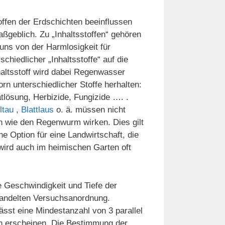
offen der Erdschichten beeinflussen
geblich. Zu „Inhaltsstoffen“ gehören
uns von der Harmlosigkeit für
hiedlicher „Inhaltsstoffe“ auf die
haltsstoff wird dabei Regenwasser
rn unterschiedlicher Stoffe herhalten:
tlösung, Herbizide, Fungizide …. .
ltau
,
Blattlaus
o. ä. müssen nicht
 wie den Regenwurm wirken. Dies gilt
e Option für eine Landwirtschaft, die
wird auch im heimischen Garten oft
ie Geschwindigkeit und Tiefe der
andelten Versuchsanordnung.
lässt eine Mindestanzahl von 3 parallel
n erscheinen. Die Bestimmung der