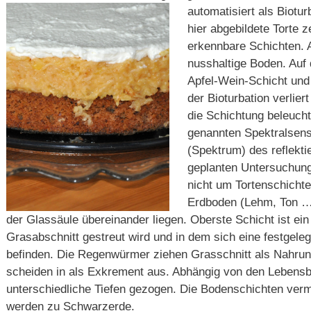
automatisiert als Biotu
hier abgebildete Torte z
erkennbare Schichten. 
nusshaltige Boden. Auf 
Apfel-Wein-Schicht und 
der Bioturbation verlier
die Schichtung beleuchte
genannten Spektralsen
(Spektrum) des reflekti
geplanten Untersuchung
nicht um Tortenschicht
Erdboden (Lehm, Ton …)
der Glassäule übereinander liegen. Oberste Schicht ist ei
Grasabschnitt gestreut wird und in dem sich eine festgele
befinden. Die Regenwürmer ziehen Grasschnitt als Nahrun
scheiden in als Exkrement aus. Abhängig von den Lebensb
unterschiedliche Tiefen gezogen. Die Bodenschichten ver
werden zu Schwarzerde.