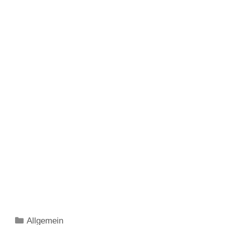
Kategorien
Allgemein