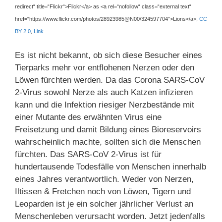
redirect“ title=“Flickr“>Flickr</a> as <a rel=“nofollow“ class=“external text“
href=“https://www.flickr.com/photos/28923985@N00/324597704″>Lions</a>,
CC
BY 2.0
,
Link
Es ist nicht bekannt, ob sich diese Besucher eines
Tierparks mehr vor entflohenen Nerzen oder den
Löwen fürchten werden. Da das Corona SARS-CoV
2-Virus sowohl Nerze als auch Katzen infizieren
kann und die Infektion riesiger Nerzbestände mit
einer Mutante des erwähnten Virus eine
Freisetzung und damit Bildung eines Bioreservoirs
wahrscheinlich machte, sollten sich die Menschen
fürchten. Das SARS-CoV 2-Virus ist für
hundertausende Todesfälle von Menschen innerhalb
eines Jahres verantwortlich. Weder von Nerzen,
Iltissen & Fretchen noch von Löwen, Tigern und
Leoparden ist je ein solcher jährlicher Verlust an
Menschenleben verursacht worden. Jetzt jedenfalls