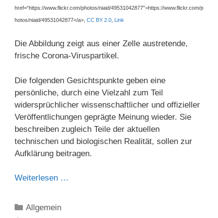
href=“https://www.flickr.com/photos/niaid/49531042877″>https://www.flickr.com/p
hotos/niaid/49531042877</a>,
CC BY 2.0
,
Link
Die Abbildung zeigt aus einer Zelle austretende,
frische Corona-Viruspartikel.
Die folgenden Gesichtspunkte geben eine
persönliche, durch eine Vielzahl zum Teil
widersprüchlicher wissenschaftlicher und offizieller
Veröffentlichungen geprägte Meinung wieder. Sie
beschreiben zugleich Teile der aktuellen
technischen und biologischen Realität, sollen zur
Aufklärung beitragen.
Weiterlesen …
Kategorien
Allgemein