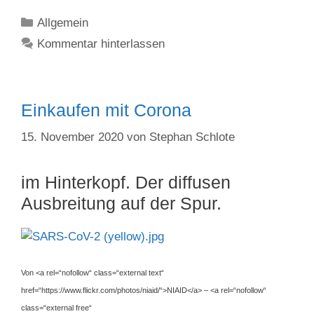
Kategorien
Allgemein
Kommentar hinterlassen
Einkaufen mit Corona
15. November 2020
von
Stephan Schlote
im Hinterkopf. Der diffusen
Ausbreitung auf der Spur.
Von <a rel=“nofollow“ class=“external text“
href=“https://www.flickr.com/photos/niaid/“>NIAID</a> – <a rel=“nofollow“
class=“external free“