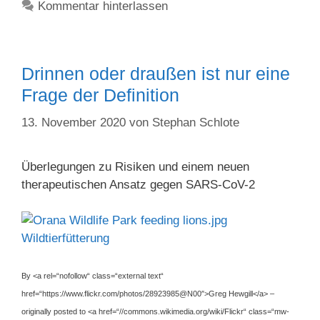
Kommentar hinterlassen
Drinnen oder draußen ist nur eine
Frage der Definition
13. November 2020
von
Stephan Schlote
Überlegungen zu Risiken und einem neuen
therapeutischen Ansatz gegen SARS-CoV-2
Wildtierfütterung
By <a rel=“nofollow“ class=“external text“
href=“https://www.flickr.com/photos/28923985@N00″>Greg Hewgill</a> –
originally posted to <a href=“//commons.wikimedia.org/wiki/Flickr“ class=“mw-