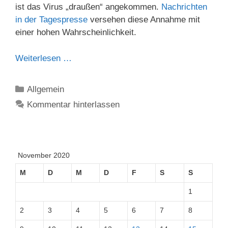
ist das Virus „draußen“ angekommen.
Nachrichten
in der Tagespresse
versehen diese Annahme mit
einer hohen Wahrscheinlichkeit.
Weiterlesen …
Kategorien
Allgemein
Kommentar hinterlassen
November 2020
M
D
M
D
F
S
S
1
2
3
4
5
6
7
8