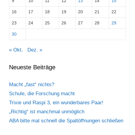
9
10
11
12
13
14
15
16
17
18
19
20
21
22
23
24
25
26
27
28
29
30
« Okt.
Dez. »
Neueste Beiträge
Macht „fast“ nichts?
Schule, die Forschung macht
Trixie und Raspi 3, ein wunderbares Paar!
„Richtig“ ist manchmal unmöglich
ABA bitte mal schnell die Spaltöffnungen schließen