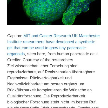
Caption
:
MIT and Cancer Research UK Manchester
Institute researchers have developed a synthetic
gel that can be used to grow tiny pancreatic
organoids
, seen here, from human pancreatic cells.
Credits
:
Courtesy of the researchers
Ziel wissenschaftlicher Forschung sind
reproduzierbare, auf Realszenarien übertragbare
Ergebnisse. Rückverfolgbarkeit und
Nachvollziehbarkeit am besten ergänzt um
Rückführbarkeit komplettieren die Wünsche an
Qualitätsforschung. Die Reproduzierbarkeit
biologischer Forschung steht nicht im besten Ruf,