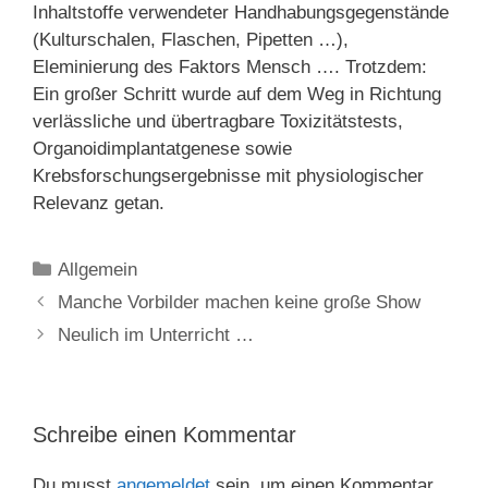
Inhaltstoffe verwendeter Handhabungsgegenstände
(Kulturschalen, Flaschen, Pipetten …),
Eleminierung des Faktors Mensch …. Trotzdem:
Ein großer Schritt wurde auf dem Weg in Richtung
verlässliche und übertragbare Toxizitätstests,
Organoidimplantatgenese sowie
Krebsforschungsergebnisse mit physiologischer
Relevanz getan.
Kategorien
Allgemein
Manche Vorbilder machen keine große Show
Neulich im Unterricht …
Schreibe einen Kommentar
Du musst
angemeldet
sein, um einen Kommentar