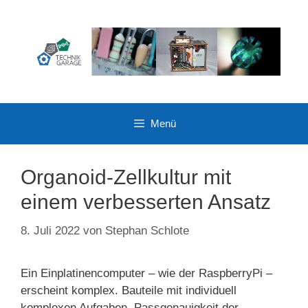
Zum
Inhalt
springen
Menü
Organoid-Zellkultur mit
einem verbesserten Ansatz
8. Juli 2022
von
Stephan Schlote
Ein Einplatinencomputer – wie der RaspberryPi –
erscheint komplex. Bauteile mit individuell
komplexen Aufgaben, Passgenauigkeit der