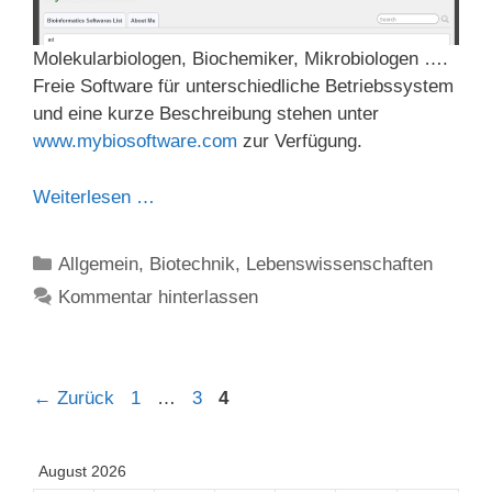
Molekularbiologen, Biochemiker, Mikrobiologen ….
Freie Software für unterschiedliche Betriebssystem
und eine kurze Beschreibung stehen unter
www.mybiosoftware.com
zur Verfügung.
Weiterlesen …
Kategorien
Allgemein
,
Biotechnik
,
Lebenswissenschaften
Kommentar hinterlassen
Seite
Seite
Seite
←
Zurück
1
…
3
4
August 2026