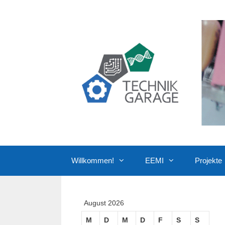
Zum
Inhalt
springen
Willkommen!
EEMI
Projekte
August 2026
M
D
M
D
F
S
S