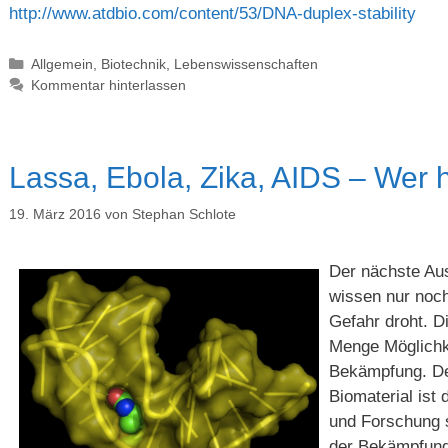
http://www.atdbio.com/content/53/DNA-duplex-stability
Kategorien
Allgemein
,
Biotechnik
,
Lebenswissenschaften
Kommentar hinterlassen
Lassa, Ebola, Zika, AIDS – Wer h
19. März 2016
von
Stephan Schlote
Der nächste Aus
wissen nur noch
Gefahr droht. D
Menge Möglichk
Bekämpfung. De
Biomaterial ist
und Forschung s
der Bekämpfung