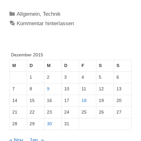
Kategorien
Allgemein
,
Technik
Kommentar hinterlassen
Dezember 2015
M
D
M
D
F
S
S
1
2
3
4
5
6
7
8
9
10
11
12
13
14
15
16
17
18
19
20
21
22
23
24
25
26
27
28
29
30
31
« Nov.
Jan. »