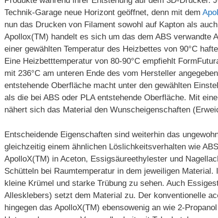
Produkte während ihrer Entstehung auf dem 3D-Drucker. Je
Technik-Garage neue Horizont geöffnet, denn mit dem
Apo
nun das Drucken von Filament sowohl auf Kapton als auch 
Apollox(TM) handelt es sich um das dem ABS verwandte ASA
einer gewählten Temperatur des Heizbettes von 90°C hafte
Eine Heizbetttemperatur von 80-90°C empfiehlt FormFutura
mit 236°C am unteren Ende des vom Hersteller angegeben
entstehende Oberfläche macht unter den gewählten Einste
als die bei ABS oder PLA entstehende Oberfläche. Mit ei
nähert sich das Material den Wunscheigenschaften (Erwei
Entscheidende Eigenschaften sind weiterhin das ungewohn
gleichzeitig einem ähnlichen Löslichkeitsverhalten wie ABS
ApolloX(TM) in Aceton, Essigsäureethylester und Nagellac
Schütteln bei Raumtemperatur in dem jeweiligen Material. 
kleine Krümel und starke Trübung zu sehen. Auch Essiges
Allesklebers) setzt dem Material zu. Der konventionelle ace
hingegen das ApolloX(TM) ebensowenig an wie 2-Propanol 