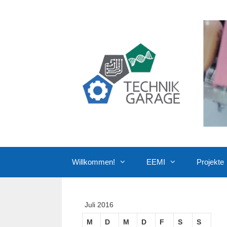
Zum
Inhalt
springen
Willkommen!
EEMI
Projekte
Juli 2016
M
D
M
D
F
S
S