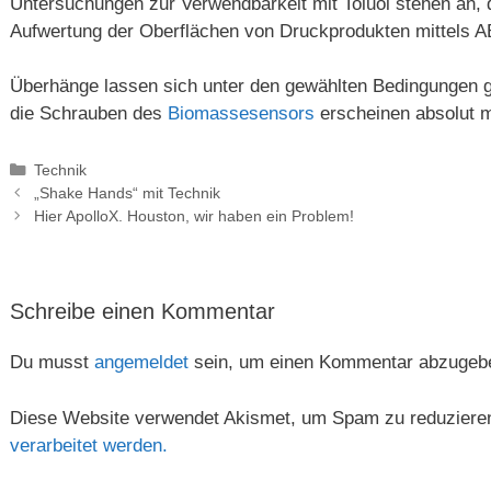
Untersuchungen zur Verwendbarkeit mit Toluol stehen an, d
Aufwertung der Oberflächen von Druckprodukten mittels A
Überhänge lassen sich unter den gewählten Bedingungen gu
die Schrauben des
Biomassesensors
erscheinen absolut m
Kategorien
Technik
„Shake Hands“ mit Technik
Hier ApolloX. Houston, wir haben ein Problem!
Schreibe einen Kommentar
Du musst
angemeldet
sein, um einen Kommentar abzugeb
Diese Website verwendet Akismet, um Spam zu reduziere
verarbeitet werden.