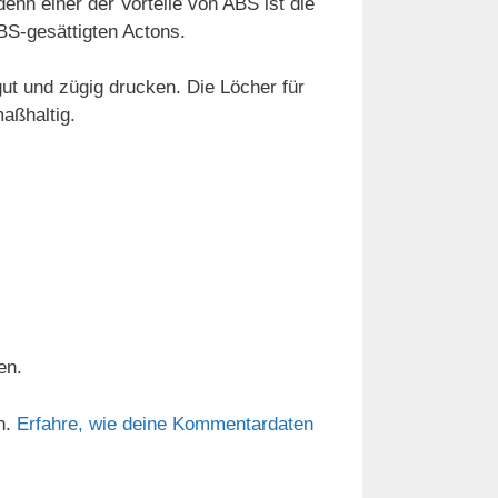
enn einer der Vorteile von ABS ist die
BS-gesättigten Actons.
t und zügig drucken. Die Löcher für
aßhaltig.
en.
n.
Erfahre, wie deine Kommentardaten