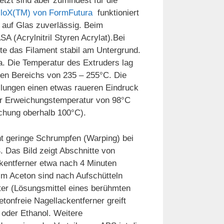
tzt sind aber zumindest für die
lloX(TM) von FormFutura
funktioniert
auf Glas zuverlässig.
Beim
 (Acrylnitril Styren Acrylat).Bei
te das Filament stabil am Untergrund.
. Die Temperatur des Extruders lag
en Bereichs von 235 – 255°C. Die
llungen einen etwas raueren Eindruck
ner Erweichungstemperatur von 98°C
chung oberhalb 100°C).
t geringe Schrumpfen (Warping) bei
. Das Bild zeigt Abschnitte von
kentferner etwa nach 4 Minuten
Im Aceton sind nach Aufschütteln
ter (Lösungsmittel eines berühmten
tonfreie Nagellackentferner greift
oder Ethanol. Weitere