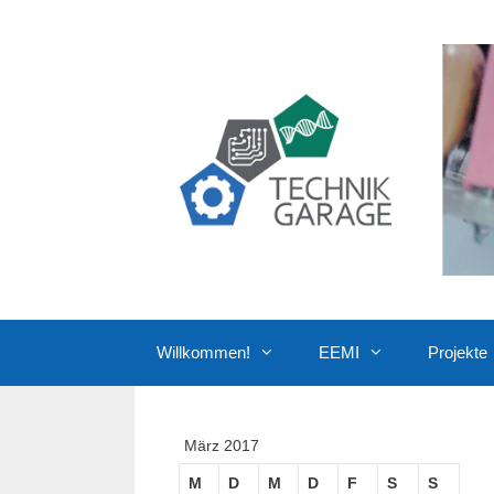
Zum
Inhalt
springen
Willkommen!
EEMI
Projekte
März 2017
M
D
M
D
F
S
S