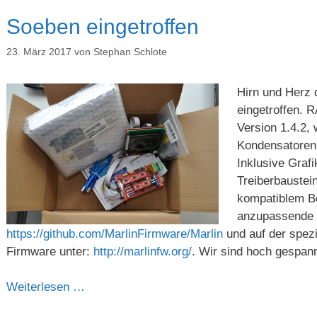
Soeben eingetroffen
23. März 2017
von
Stephan Schlote
Hirn und Herz
eingetroffen. 
Version 1.4.2,
Kondensatoren 
Inklusive Graf
Treiberbaustei
kompatiblem Bo
anzupassende F
https://github.com/MarlinFirmware/Marlin
und auf der spezi
Firmware unter:
http://marlinfw.org/
. Wir sind hoch gespann
Weiterlesen …