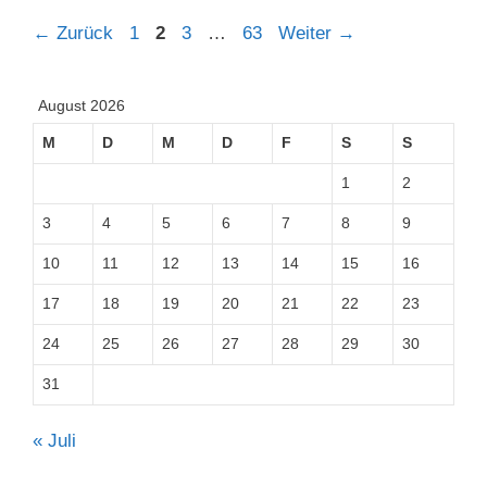
Seite
Seite
Seite
Seite
←
Zurück
1
2
3
…
63
Weiter
→
August 2026
M
D
M
D
F
S
S
1
2
3
4
5
6
7
8
9
10
11
12
13
14
15
16
17
18
19
20
21
22
23
24
25
26
27
28
29
30
31
« Juli