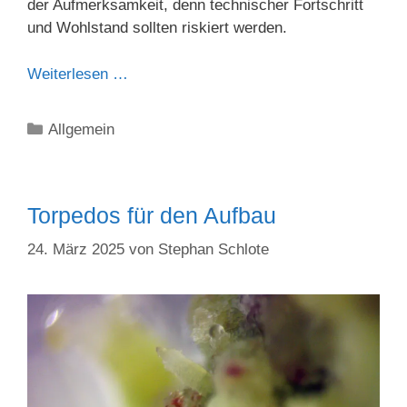
der Aufmerksamkeit, denn technischer Fortschritt
und Wohlstand sollten riskiert werden.
Weiterlesen …
Kategorien
Allgemein
Torpedos für den Aufbau
24. März 2025
von
Stephan Schlote