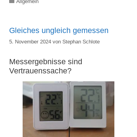
Kategorien
Allgemein
Gleiches ungleich gemessen
5. November 2024
von
Stephan Schlote
Messergebnisse sind
Vertrauenssache?