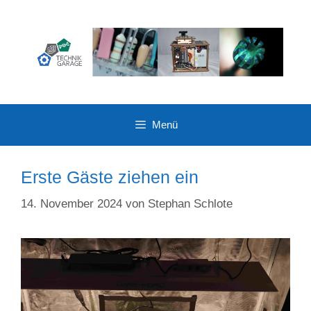
Zum
Inhalt
springen
Menü
Erste Gäste ziehen ein
14. November 2024
von
Stephan Schlote