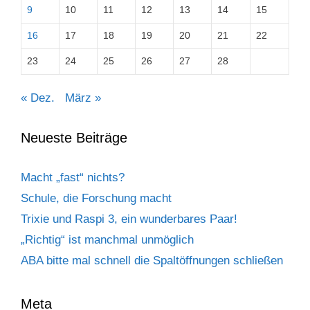
9
10
11
12
13
14
15
16
17
18
19
20
21
22
23
24
25
26
27
28
« Dez.
März »
Neueste Beiträge
Macht „fast“ nichts?
Schule, die Forschung macht
Trixie und Raspi 3, ein wunderbares Paar!
„Richtig“ ist manchmal unmöglich
ABA bitte mal schnell die Spaltöffnungen schließen
Meta