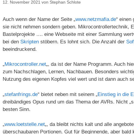
12. November 2021
von
Stephan Schlote
Auch wenn der Name der Seite „
www.netzmafia.de
“ einen
sie nicht nehmen sondern geben. Mikrocontrollertechnik, 
Bastelprojekte …. eine Webseite mit einer Sammlung wertvo
bei den
Skripten
stöbern. Es lohnt sich. Die Anzahl der
Sof
beeindruckend.
„
Mikrocontroller.net
„, da ist der Name Programm. Auch hier
zum Nachschlagen, Lernen, Nachbauen. Besonders wichtig,
Nutzung des eigenen Kopfes viel wert und ist dann auch seh
„
stefanfrings.de
“ bietet neben mit seinem „
Einstieg in die 
dreibändiges Opus rund um das Thema der AVRs. Nicht „süff
besten Sinn.
„
www.loetstelle.net
„, da bleibt nichts kalt und alle angebo
überschaubaren Portionen. Gut für Beginnende, aber bald