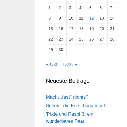
1
2
3
4
5
6
7
8
9
10
11
12
13
14
15
16
17
18
19
20
21
22
23
24
25
26
27
28
29
30
« Okt.
Dez. »
Neueste Beiträge
Macht „fast“ nichts?
Schule, die Forschung macht
Trixie und Raspi 3, ein
wunderbares Paar!