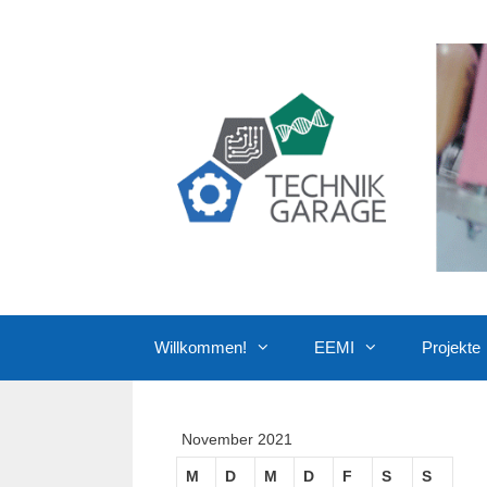
Zum
Inhalt
springen
Willkommen!
EEMI
Projekte
November 2021
M
D
M
D
F
S
S