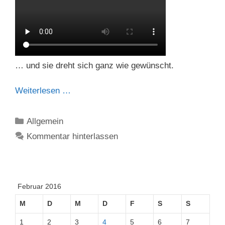
… und sie dreht sich ganz wie gewünscht.
Weiterlesen …
Kategorien
Allgemein
Kommentar hinterlassen
Februar 2016
M
D
M
D
F
S
S
1
2
3
4
5
6
7