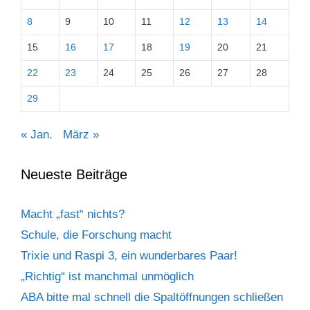
8
9
10
11
12
13
14
15
16
17
18
19
20
21
22
23
24
25
26
27
28
29
« Jan.
März »
Neueste Beiträge
Macht „fast“ nichts?
Schule, die Forschung macht
Trixie und Raspi 3, ein wunderbares Paar!
„Richtig“ ist manchmal unmöglich
ABA bitte mal schnell die Spaltöffnungen schließen