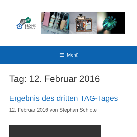
Zum
Inhalt
springen
Menü
Tag:
12. Februar 2016
Ergebnis des dritten TAG-Tages
12. Februar 2016
von
Stephan Schlote