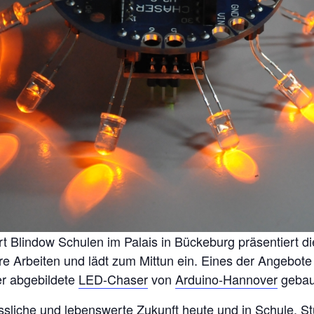
 Blindow Schulen im Palais in Bückeburg präsentiert di
hre Arbeiten und lädt zum Mittun ein. Eines der Angebote
er abgebildete
LED-Chaser
von
Arduino-Hannover
gebau
ässliche und lebenswerte Zukunft heute und in Schule, S