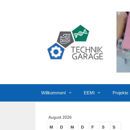
Zum
Inhalt
springen
Willkommen!
EEMI
Projekte
August 2026
M
D
M
D
F
S
S