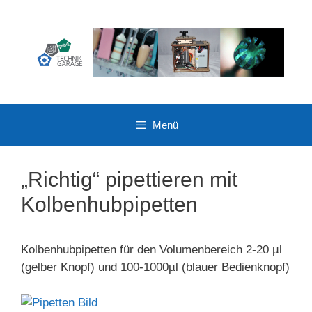
Zum
Inhalt
springen
Menü
„Richtig“ pipettieren mit
Kolbenhubpipetten
Kolbenhubpipetten für den Volumenbereich 2-20 µl
(gelber Knopf) und 100-1000µl (blauer Bedienknopf)