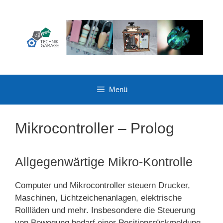
Zum
Inhalt
springen
Menü
Mikrocontroller – Prolog
Allgegenwärtige Mikro-Kontrolle
Computer und Mikrocontroller steuern Drucker,
Maschinen, Lichtzeichenanlagen, elektrische
Rollläden und mehr. Insbesondere die Steuerung
von Bewegung bedarf einer Positionsrückmeldung,