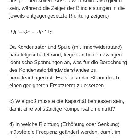
ausgleichen sollen. Absolutwert sollte also gleich
sein, während die Zeiger der Blindleistungen in die
jeweils entgegengesetzte Richtung zeigen.)
-Q
=
Q
= U
* I
L
C
C
C
Da Kondensator und Spule (mit Innenwiderstand)
parallelgeschaltet sind, liegen an beiden Zweigen
identische Spannungen an, was für die Berechnung
des Kondensatorblindwider
standes zu
berücksichtigen ist. Es ist also der Strom durch
einen geeigneten Ersatzterm zu ersetzen.
c)
Wie groß müsste die Kapazität bemessen sein,
damit eine vollständige Kompensation eintritt?
d)
In welche Richtung (Erhöhung oder Senkung)
müsste die Frequenz geändert werden, damit im