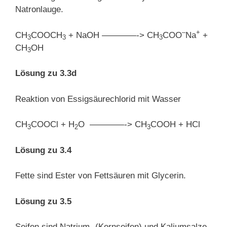
Natronlauge.
–
+
CH
COOCH
+ NaOH ————-> CH
COO
Na
+
3
3
3
CH
OH
3
Lösung zu 3.3d
Reaktion von Essigsäurechlorid mit Wasser
CH
COOCl + H
O ————-> CH
COOH + HCl
3
2
3
Lösung zu 3.4
Fette sind Ester von Fettsäuren mit Glycerin.
Lösung zu 3.5
Seifen sind Natrium- (Kernseifen) und Kaliumsalze