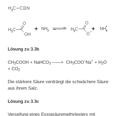
Lösung zu 3.3b
–
+
CH
COOH + NaHCO
——> CH
COO
Na
+ H
O
3
3
3
2
+ CO
2
Die stärkere Säure verdrängt die schwächere Säure
aus ihrem Salz.
Lösung zu 3.3c
Verseifung eines Essigsäuremethylesters mit