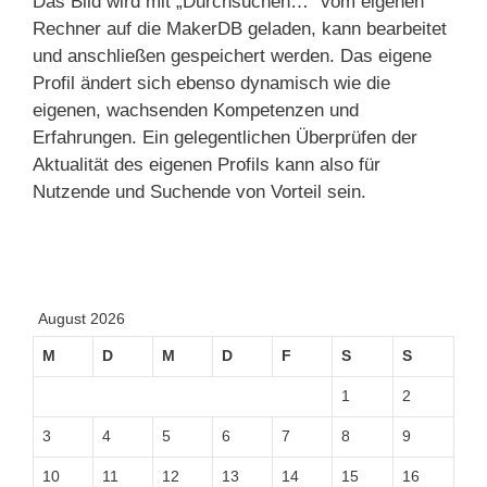
Das Bild wird mit „Durchsuchen…“ vom eigenen
Rechner auf die MakerDB geladen, kann bearbeitet
und anschließen gespeichert werden. Das eigene
Profil ändert sich ebenso dynamisch wie die
eigenen, wachsenden Kompetenzen und
Erfahrungen. Ein gelegentlichen Überprüfen der
Aktualität des eigenen Profils kann also für
Nutzende und Suchende von Vorteil sein.
August 2026
M
D
M
D
F
S
S
1
2
3
4
5
6
7
8
9
10
11
12
13
14
15
16