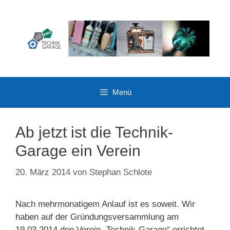
Zum
Inhalt
springen
Menü
Ab jetzt ist die Technik-
Garage ein Verein
20. März 2014
von
Stephan Schlote
Nach mehrmonatigem Anlauf ist es soweit. Wir
haben auf der Gründungsversammlung am
19.03.2014 den Verein „Technik-Garage“ errichtet.