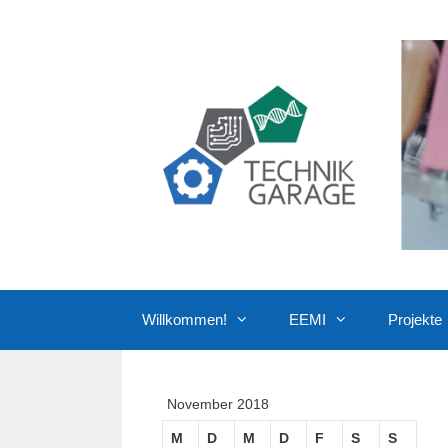
Zum
Inhalt
springen
Willkommen!
EEMI
Projekte
November 2018
M
D
M
D
F
S
S