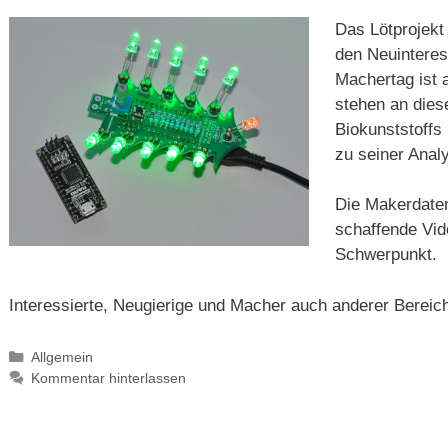
Das Lötprojekt
den Neuinteres
Machertag ist 
stehen an die
Biokunststoffs
zu seiner Anal
Die Makerdaten
schaffende Vid
Schwerpunkt.
Interessierte, Neugierige und Macher auch anderer Bereic
Kategorien
Allgemein
Kommentar hinterlassen