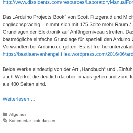
http://www.dissidents.com/resources/LaboratoryManualFo
Das „Arduino Projects Book“ von Scott Fitzgerald und Mich
englischsprachig – nimmt sich mit 175 Seite mehr Raum / Ze
Grundlagen der Elektronik auf Anfängerniveau streifen. D
bestmögliche einfache Grundlage für speziell den Arduino
Verwandten bei Arduino.cc gelten. Es ist frei herunterzula
https://bastiaanvanhengel.files.wordpress.com/2016/06/ar
Beide Werke eindeutig von der Art „Handbuch“ und „Einfüh
auch Werke, die deutlich darüber hinaus gehen und zum T
als 400 Seiten sind.
Weiterlesen …
Kategorien
Allgemein
Kommentar hinterlassen