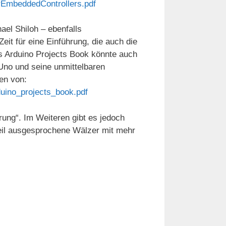
rEmbeddedControllers.pdf
ael Shiloh – ebenfalls
it für eine Einführung, die auch die
as Arduino Projects Book könnte auch
 Uno und seine unmittelbaren
den von:
duino_projects_book.pdf
rung“. Im Weiteren gibt es jedoch
eil ausgesprochene Wälzer mit mehr